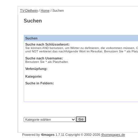
TV-Dielheim
/
Home
/ Suchen
Suchen
Suchen
Suche nach Schlüsselwort:
Sie können AND benutzen, um Wörter zu definieren, die vorkommen müssen, OR 
und NOT verbietet das nachfolgende Wort im Resultat. Benutzen Sie * als Platz
Suche nach Username:
Benutzen Sie * als Platzhalter.
Verknüpfung:
Kategorie:
Suche in Feldern:
Powered by
4images
1.7.11
Copyright © 2002-2026
4homepages.de