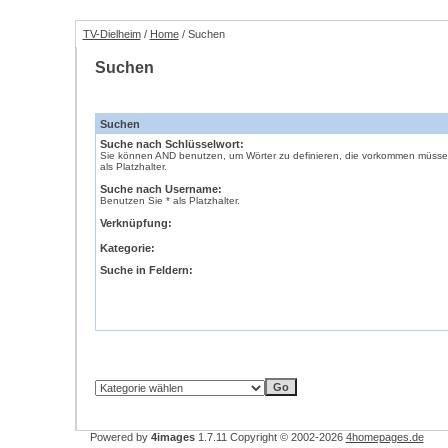
TV-Dielheim
/
Home
/ Suchen
Suchen
Suchen
Suche nach Schlüsselwort:
Sie können AND benutzen, um Wörter zu definieren, die vorkommen müssen,
als Platzhalter.
Suche nach Username:
Benutzen Sie * als Platzhalter.
Verknüpfung:
Kategorie:
Suche in Feldern:
Powered by
4images
1.7.11
Copyright © 2002-2026
4homepages.de