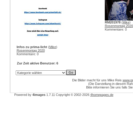
RM201978
(
Mike
)
Rosenmontag 2020
Kommentare: 0
Infos zu prima-licht
(
Mike
)
Rosenmontag 2020
Kommentare: 0
Zur Zeit aktive Benutzer: 6
Die Bilder macht für uns Mike Reis
www.pri
(Die Darstellung in diesem Ra
Bitte informieren Sie uns falls Si
Powered by
4images
1.7.11
Copyright © 2002-2026
4homepages.de