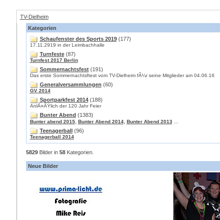
TV-Dielheim
Kategorien
Schaufenster des Sports 2019
(177)
17.11.2919 in der Leimbachhalle
Turnfeste
(87)
Turnfest 2017 Berlin
Sommernachtsfest
(191)
Das erste Sommernachtsftest vom TV-Dielheim fÃ¼r seine Mitglieder am 04.06.16
Generalversammlungen
(60)
GV 2014
Sportparkfest 2014
(188)
AnlÃ¤ÃŸlich der 120 Jahr Feier
Bunter Abend
(1383)
,
,
...
Bunter abend 2015
Bunter Abend 2014
Bunter Abend 2013
Teenagerball
(96)
Teenagerball 2014
5829
Bilder in
58
Kategorien.
Neue Bilder