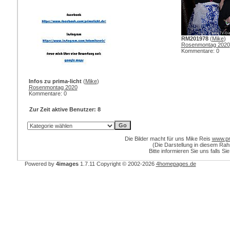
RM201978
(
Mike
)
Rosenmontag 2020
Kommentare: 0
Infos zu prima-licht
(
Mike
)
Rosenmontag 2020
Kommentare: 0
Zur Zeit aktive Benutzer: 8
Die Bilder macht für uns Mike Reis
www.pri
(Die Darstellung in diesem Ra
Bitte informieren Sie uns falls Si
Powered by
4images
1.7.11
Copyright © 2002-2026
4homepages.de