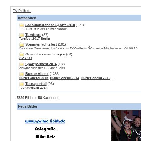
TV-Dielheim
Kategorien
Schaufenster des Sports 2019
(177)
17.11.2919 in der Leimbachhalle
Turnfeste
(87)
Turnfest 2017 Berlin
Sommernachtsfest
(191)
Das erste Sommernachtsftest vom TV-Dielheim fÃ¼r seine Mitglieder am 04.06.16
Generalversammlungen
(60)
GV 2014
Sportparkfest 2014
(188)
AnlÃ¤ÃŸlich der 120 Jahr Feier
Bunter Abend
(1383)
,
,
...
Bunter abend 2015
Bunter Abend 2014
Bunter Abend 2013
Teenagerball
(96)
Teenagerball 2014
5829
Bilder in
58
Kategorien.
Neue Bilder