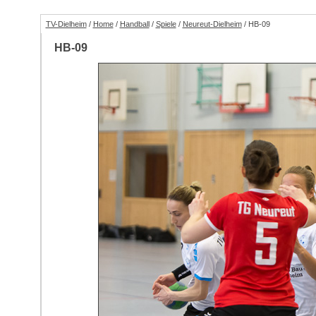
TV-Dielheim
/
Home
/
Handball
/
Spiele
/
Neureut-Dielheim
/ HB-09
HB-09