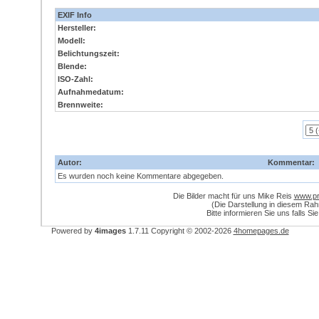
EXIF Info
Hersteller:
Modell:
Belichtungszeit:
Blende:
ISO-Zahl:
Aufnahmedatum:
Brennweite:
Autor:
Kommentar:
Es wurden noch keine Kommentare abgegeben.
Die Bilder macht für uns Mike Reis
www.pri
(Die Darstellung in diesem Ra
Bitte informieren Sie uns falls Si
Powered by
4images
1.7.11
Copyright © 2002-2026
4homepages.de