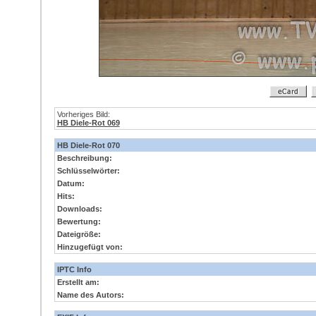
Vorheriges Bild:
HB Diele-Rot 069
HB Diele-Rot 070
Beschreibung:
Schlüsselwörter:
Datum:
Hits:
Downloads:
Bewertung:
Dateigröße:
Hinzugefügt von:
IPTC Info
Erstellt am:
Name des Autors: