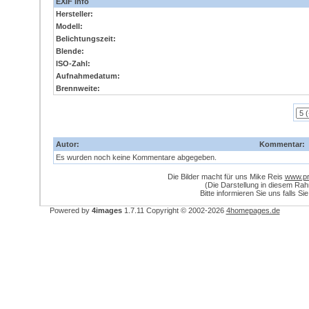
EXIF Info
Hersteller:
Modell:
Belichtungszeit:
Blende:
ISO-Zahl:
Aufnahmedatum:
Brennweite:
Autor:
Kommentar:
Es wurden noch keine Kommentare abgegeben.
Die Bilder macht für uns Mike Reis
www.pri
(Die Darstellung in diesem Ra
Bitte informieren Sie uns falls Si
Powered by
4images
1.7.11
Copyright © 2002-2026
4homepages.de